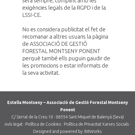
serà sempre, complint amb les
exigències legals de la RGPD i de la
LSSI-CE.
No es considera publicitat el fet de
recomanar a altres usuaris la pàgina
de ASSOCIACIÓ DE GESTIÓ
FORESTAL MONTSENY PONENT
perquè també ells puguin gaudir de
les promocions o estar informats de
la seva activitat.
Estella Montseny – Associació de Gestió Forestal Montseny
Ponent
C/ Serrat de la Creu 10 · 08554 Sant Miquel de Balenyà (Seva)
Avís legat
·
Política de Cookies
·
Política de Privacitat Xarxes Socials
·
Designed and powered by:
BitWorks