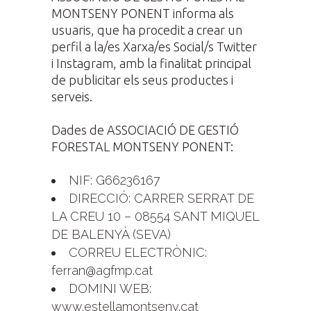
MONTSENY PONENT informa als
usuaris, que ha procedit a crear un
perfil a la/es Xarxa/es Social/s Twitter
i Instagram, amb la finalitat principal
de publicitar els seus productes i
serveis.
Dades de ASSOCIACIÓ DE GESTIÓ
FORESTAL MONTSENY PONENT:
NIF: G66236167
DIRECCIÓ: CARRER SERRAT DE
LA CREU 10 – 08554 SANT MIQUEL
DE BALENYÀ (SEVA)
CORREU ELECTRÒNIC:
ferran@agfmp.cat
DOMINI WEB:
www.estellamontseny.cat