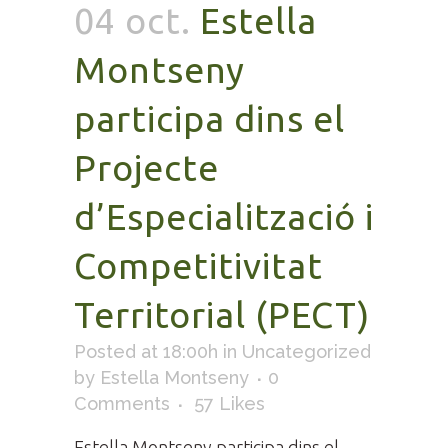
04 oct.
Estella
Montseny
participa dins el
Projecte
d’Especialització i
Competitivitat
Territorial (PECT)
Posted at 18:00h
in
Uncategorized
by
Estella Montseny
0
Comments
57
Likes
Estella Montseny participa dins el